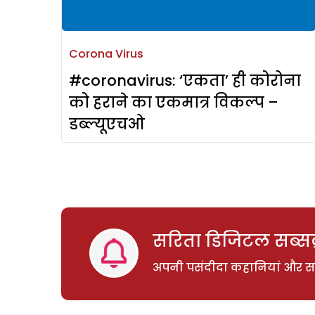
Corona Virus
#coronavirus: ‘एकता’ ही कोरोना
को हराने का एकमात्र विकल्प –
डब्ल्यूएचओ
सरिता डिजिटल सब्सक्
अपनी पसंदीदा कहानियां और साम