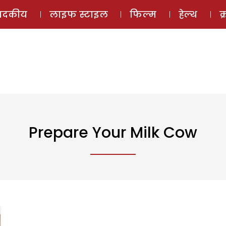
ई-मैगज़ीन
ऑडियो 
पादकीय
लाइफ स्टाइल
फिल्म
हेल्थ
क
Prepare Your Milk Cow