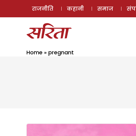
राजनीति
कहानी
समाज
सं
Home
»
pregnant