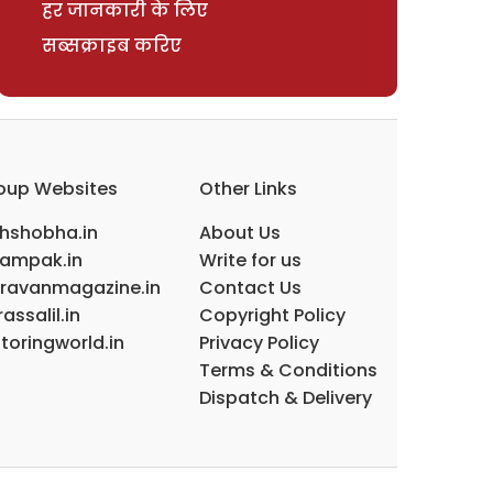
हर जानकारी के लिए
सब्सक्राइब करिए
oup Websites
Other Links
ihshobha.in
About Us
ampak.in
Write for us
ravanmagazine.in
Contact Us
assalil.in
Copyright Policy
toringworld.in
Privacy Policy
Terms & Conditions
Dispatch & Delivery