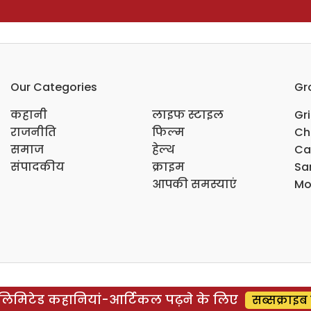
Our Categories
Gr
कहानी
लाइफ स्टाइल
Gr
राजनीति
फिल्म
Ch
समाज
हेल्थ
Ca
संपादकीय
क्राइम
Sar
आपकी समस्याएं
Mo
िमिटेड कहानियां-आर्टिकल पढ़ने के लिए
सब्सक्राइब 