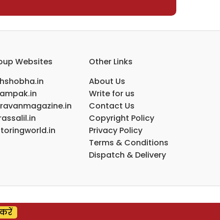
oup Websites
Other Links
ihshobha.in
About Us
ampak.in
Write for us
ravanmagazine.in
Contact Us
assalil.in
Copyright Policy
toringworld.in
Privacy Policy
Terms & Conditions
Dispatch & Delivery
करें