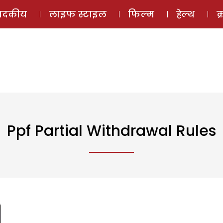
ई-मैगज़ीन
ऑडियो 
पादकीय
लाइफ स्टाइल
फिल्म
हेल्थ
क
Ppf Partial Withdrawal Rules