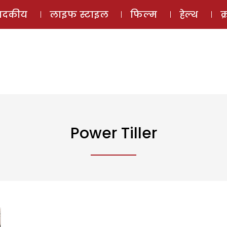
ई-मैगज़ीन
ऑडियो 
पादकीय
लाइफ स्टाइल
फिल्म
हेल्थ
क
Power Tiller