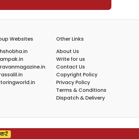
oup Websites
Other Links
ihshobha.in
About Us
ampak.in
Write for us
ravanmagazine.in
Contact Us
assalil.in
Copyright Policy
toringworld.in
Privacy Policy
Terms & Conditions
Dispatch & Delivery
करें