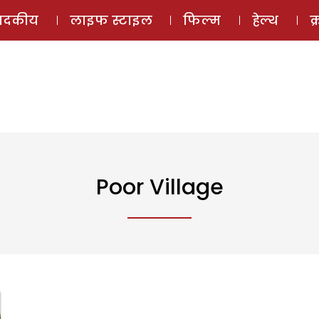
ई-मैगज़ीन
ऑडियो 
पादकीय
लाइफ स्टाइल
फिल्म
हेल्थ
क
Poor Village