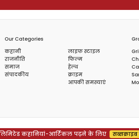
Our Categories
Gr
कहानी
लाइफ स्टाइल
Gr
राजनीति
फिल्म
Ch
समाज
हेल्थ
Ca
संपादकीय
क्राइम
Sar
आपकी समस्याएं
Mo
िमिटेड कहानियां-आर्टिकल पढ़ने के लिए
सब्सक्राइब 