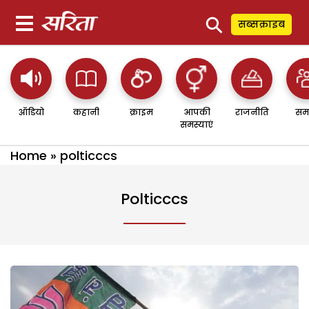
⚲
सब्सक्राइब
ऑडियो
कहानी
क्राइम
आपकी
राजनीति
सम
समस्याएं
Home
»
polticccs
Polticccs