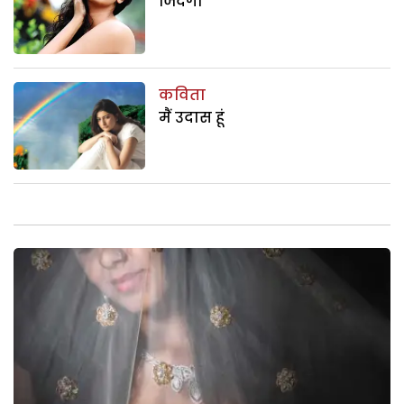
जिंदगी
कविता
मैं उदास हूं