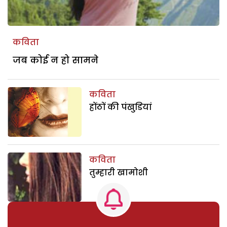
कविता
जब कोई न हो सामने
कविता
होंठों की पंखुडि़यां
कविता
तुम्हारी खामोशी