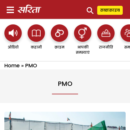
⚲
सब्सक्राइब
ऑडियो
कहानी
क्राइम
आपकी
राजनीति
सम
समस्याएं
Home
»
PMO
PMO