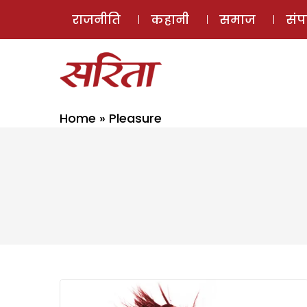
राजनीति
कहानी
समाज
सं
Home
»
Pleasure