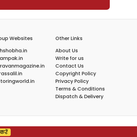
oup Websites
Other Links
ihshobha.in
About Us
ampak.in
Write for us
ravanmagazine.in
Contact Us
assalil.in
Copyright Policy
toringworld.in
Privacy Policy
Terms & Conditions
Dispatch & Delivery
करें