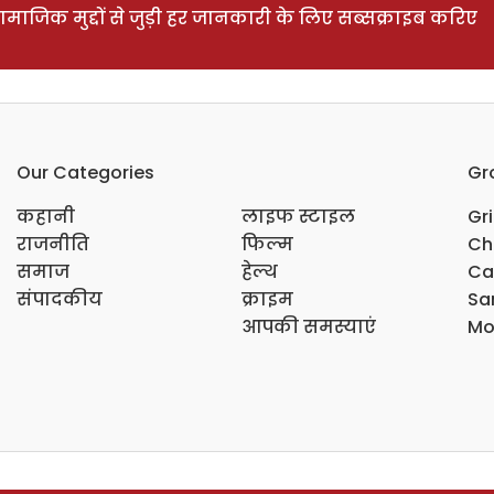
ाजिक मुद्दों से जुड़ी हर जानकारी के लिए सब्सक्राइब करिए
Our Categories
Gr
कहानी
लाइफ स्टाइल
Gr
राजनीति
फिल्म
Ch
समाज
हेल्थ
Ca
संपादकीय
क्राइम
Sar
आपकी समस्याएं
Mo