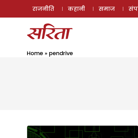
राजनीति
कहानी
समाज
सं
Home
»
pendrive