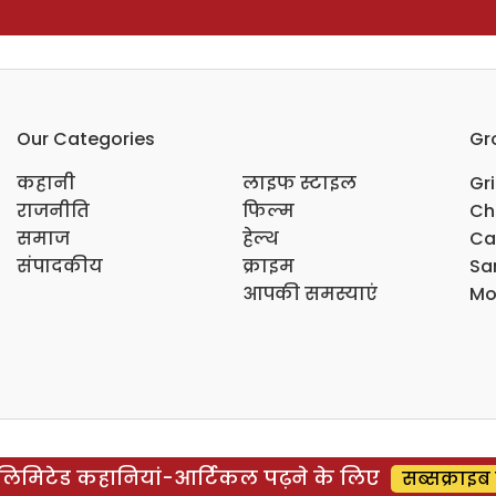
Our Categories
Gr
कहानी
लाइफ स्टाइल
Gr
राजनीति
फिल्म
Ch
समाज
हेल्थ
Ca
संपादकीय
क्राइम
Sar
आपकी समस्याएं
Mo
िमिटेड कहानियां-आर्टिकल पढ़ने के लिए
सब्सक्राइब 