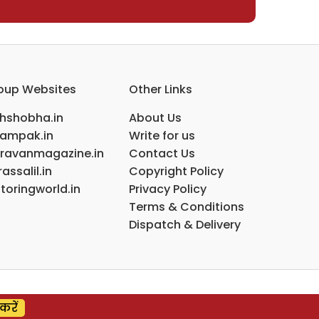
oup Websites
Other Links
ihshobha.in
About Us
ampak.in
Write for us
ravanmagazine.in
Contact Us
assalil.in
Copyright Policy
toringworld.in
Privacy Policy
Terms & Conditions
Dispatch & Delivery
करें