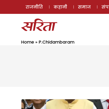
राजनीति
कहानी
समाज
सं
Home
»
P.Chidambaram