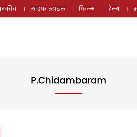
ई-मैगज़ीन
ऑडियो 
पादकीय
लाइफ स्टाइल
फिल्म
हेल्थ
क
P.Chidambaram