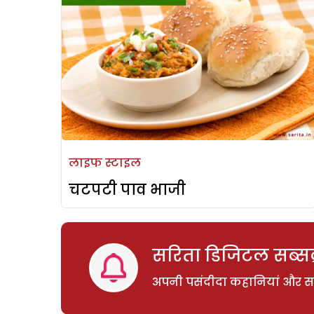
लाइफ स्टाइल
चटपटी पाव भाजी
सरिता डिजिटल सब्सक्
अपनी पसंदीदा कहानियां और साम