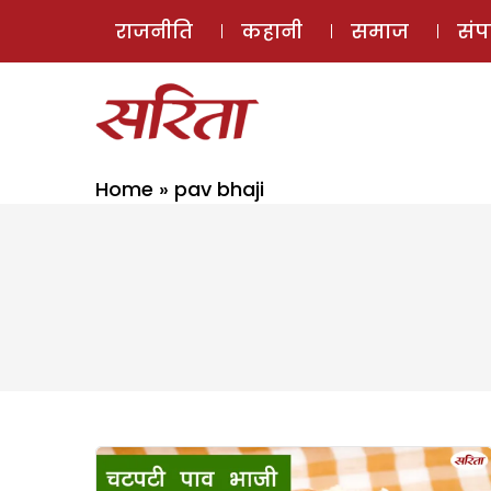
राजनीति
कहानी
समाज
सं
Home
»
pav bhaji