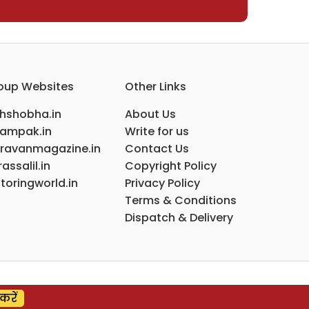
oup Websites
Other Links
ihshobha.in
About Us
ampak.in
Write for us
ravanmagazine.in
Contact Us
assalil.in
Copyright Policy
toringworld.in
Privacy Policy
Terms & Conditions
Dispatch & Delivery
करें