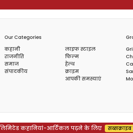
Our Categories
Gr
कहानी
लाइफ स्टाइल
Gr
राजनीति
फिल्म
Ch
समाज
हेल्थ
Ca
संपादकीय
क्राइम
Sar
आपकी समस्याएं
Mo
िमिटेड कहानियां-आर्टिकल पढ़ने के लिए
सब्सक्राइब 