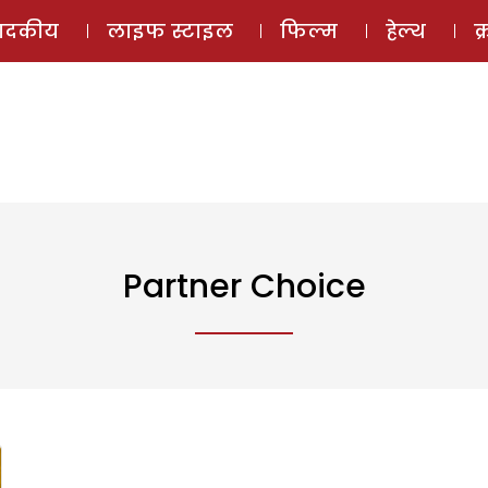
ई-मैगज़ीन
ऑडियो 
पादकीय
लाइफ स्टाइल
फिल्म
हेल्थ
क
Partner Choice