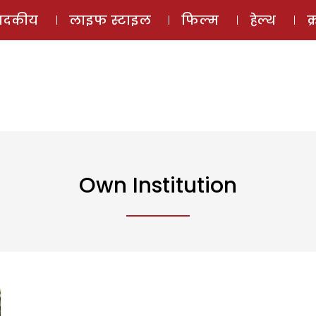
ई-मैगज़ीन
ऑडियो 
पादकीय
लाइफ स्टाइल
फिल्म
हेल्थ
क
Own Institution