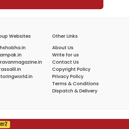
oup Websites
Other Links
ihshobha.in
About Us
ampak.in
Write for us
ravanmagazine.in
Contact Us
assalil.in
Copyright Policy
toringworld.in
Privacy Policy
Terms & Conditions
Dispatch & Delivery
करें