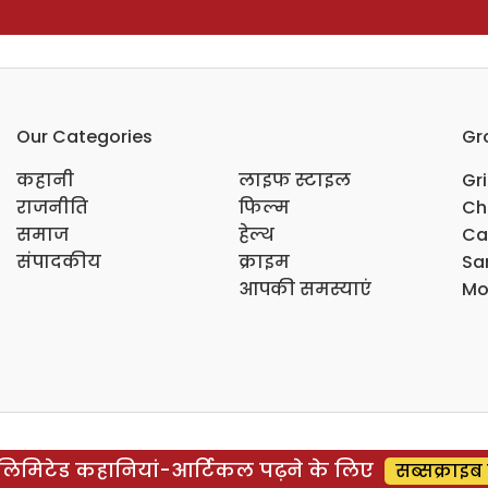
Our Categories
Gr
कहानी
लाइफ स्टाइल
Gr
राजनीति
फिल्म
Ch
समाज
हेल्थ
Ca
संपादकीय
क्राइम
Sar
आपकी समस्याएं
Mo
िमिटेड कहानियां-आर्टिकल पढ़ने के लिए
सब्सक्राइब 