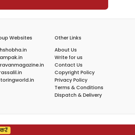
oup Websites
Other Links
ihshobha.in
About Us
ampak.in
Write for us
ravanmagazine.in
Contact Us
assalil.in
Copyright Policy
toringworld.in
Privacy Policy
Terms & Conditions
Dispatch & Delivery
करें