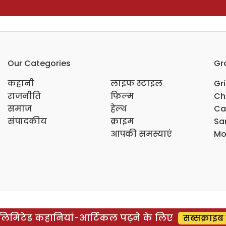
Our Categories
Gr
कहानी
लाइफ स्टाइल
Gr
राजनीति
फिल्म
Ch
समाज
हेल्थ
Ca
संपादकीय
क्राइम
Sar
आपकी समस्याएं
Mo
िमिटेड कहानियां-आर्टिकल पढ़ने के लिए
सब्सक्राइब 