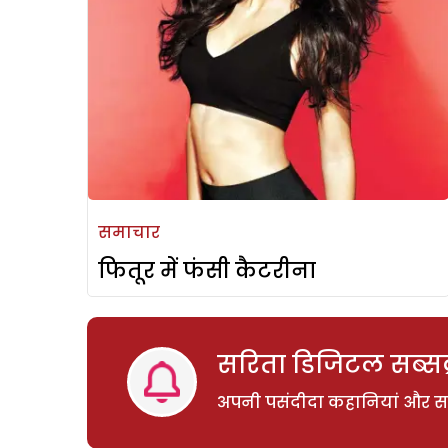
समाचार
फितूर में फंसी कैटरीना
सरिता डिजिटल सब्सक्
अपनी पसंदीदा कहानियां और साम