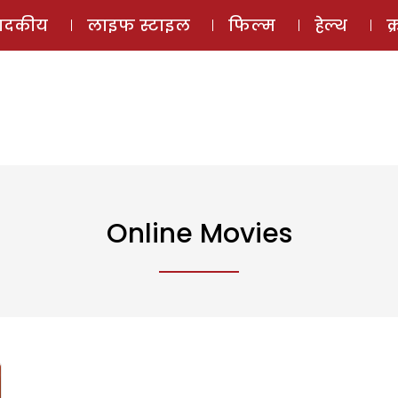
ई-मैगज़ीन
ऑडियो 
पादकीय
लाइफ स्टाइल
फिल्म
हेल्थ
क
Online Movies