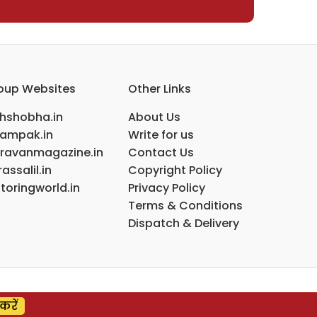
oup Websites
Other Links
ihshobha.in
About Us
ampak.in
Write for us
ravanmagazine.in
Contact Us
assalil.in
Copyright Policy
toringworld.in
Privacy Policy
Terms & Conditions
Dispatch & Delivery
करें