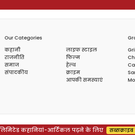
Our Categories
Gr
कहानी
लाइफ स्टाइल
Gr
राजनीति
फिल्म
Ch
समाज
हेल्थ
Ca
संपादकीय
क्राइम
Sar
आपकी समस्याएं
Mo
िमिटेड कहानियां-आर्टिकल पढ़ने के लिए
सब्सक्राइब 