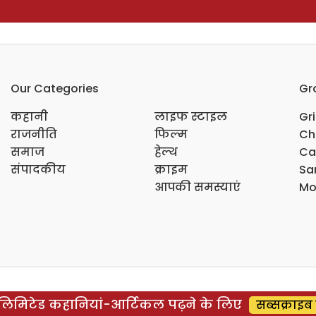
Our Categories
Gr
कहानी
लाइफ स्टाइल
Gr
राजनीति
फिल्म
Ch
समाज
हेल्थ
Ca
संपादकीय
क्राइम
Sar
आपकी समस्याएं
Mo
िमिटेड कहानियां-आर्टिकल पढ़ने के लिए
सब्सक्राइब 