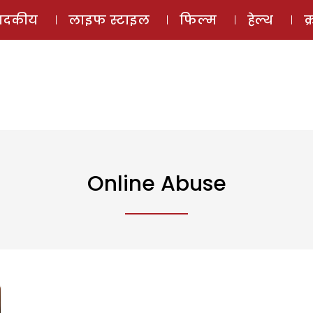
ई-मैगज़ीन
ऑडियो 
पादकीय
लाइफ स्टाइल
फिल्म
हेल्थ
क
Online Abuse