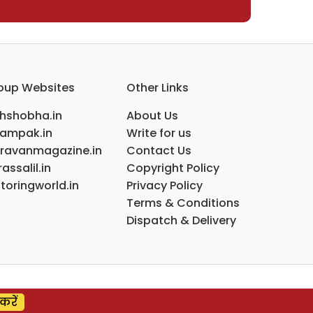
oup Websites
Other Links
ihshobha.in
About Us
ampak.in
Write for us
ravanmagazine.in
Contact Us
assalil.in
Copyright Policy
toringworld.in
Privacy Policy
Terms & Conditions
Dispatch & Delivery
करें