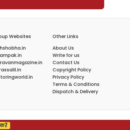
oup Websites
Other Links
ihshobha.in
About Us
ampak.in
Write for us
ravanmagazine.in
Contact Us
assalil.in
Copyright Policy
toringworld.in
Privacy Policy
Terms & Conditions
Dispatch & Delivery
करें