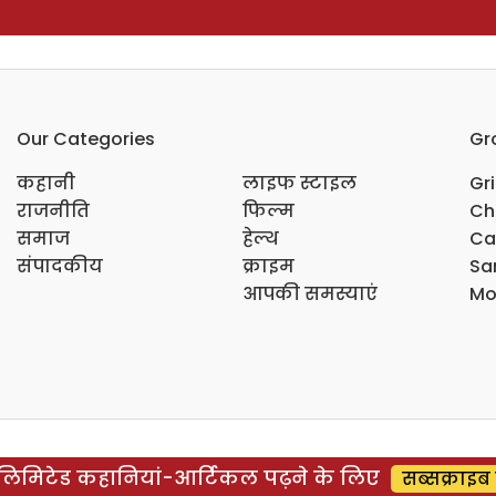
Our Categories
Gr
कहानी
लाइफ स्टाइल
Gr
राजनीति
फिल्म
Ch
समाज
हेल्थ
Ca
संपादकीय
क्राइम
Sar
आपकी समस्याएं
Mo
िमिटेड कहानियां-आर्टिकल पढ़ने के लिए
सब्सक्राइब 