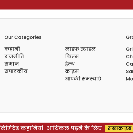
Our Categories
Gr
कहानी
लाइफ स्टाइल
Gr
राजनीति
फिल्म
Ch
समाज
हेल्थ
Ca
संपादकीय
क्राइम
Sar
आपकी समस्याएं
Mo
िमिटेड कहानियां-आर्टिकल पढ़ने के लिए
सब्सक्राइब 