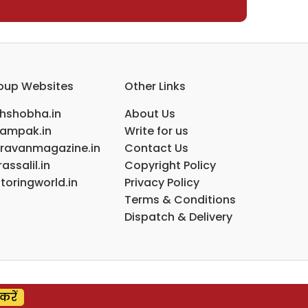
oup Websites
Other Links
ihshobha.in
About Us
ampak.in
Write for us
ravanmagazine.in
Contact Us
assalil.in
Copyright Policy
toringworld.in
Privacy Policy
Terms & Conditions
Dispatch & Delivery
करें