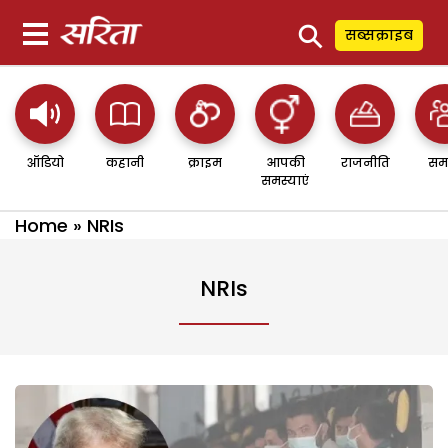
⚲
सब्सक्राइब
ऑडियो
कहानी
क्राइम
आपकी
राजनीति
सम
समस्याएं
Home
»
NRIs
NRIs