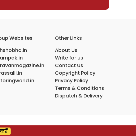
oup Websites
Other Links
ihshobha.in
About Us
ampak.in
Write for us
ravanmagazine.in
Contact Us
assalil.in
Copyright Policy
toringworld.in
Privacy Policy
Terms & Conditions
Dispatch & Delivery
करें