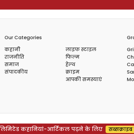
Our Categories
Gr
कहानी
लाइफ स्टाइल
Gr
राजनीति
फिल्म
Ch
समाज
हेल्थ
Ca
संपादकीय
क्राइम
Sar
आपकी समस्याएं
Mo
िमिटेड कहानियां-आर्टिकल पढ़ने के लिए
सब्सक्राइब 