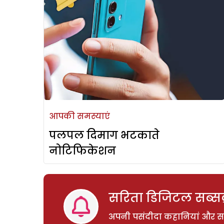
आपकी समस्याएं
पलपल दिमाग भटकाते
नोटिफिकेशन
सरिता डिजिटल सब्सक्
अपनी पसंदीदा कहानियां और साम