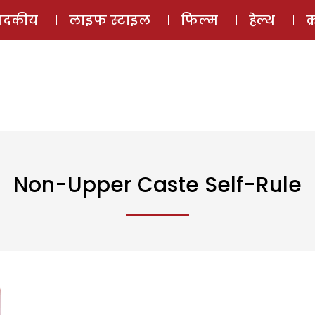
ई-मैगज़ीन
ऑडियो 
पादकीय
लाइफ स्टाइल
फिल्म
हेल्थ
क
Non-Upper Caste Self-Rule