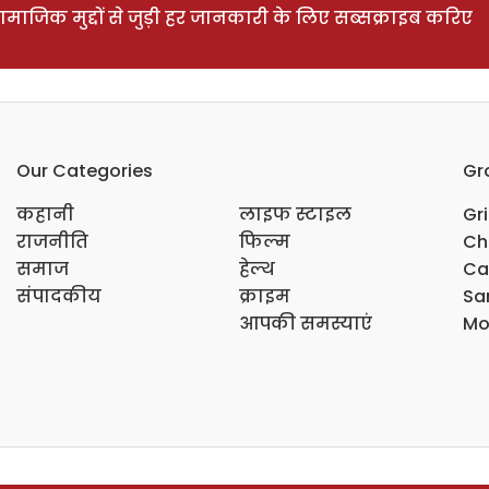
ाजिक मुद्दों से जुड़ी हर जानकारी के लिए सब्सक्राइब करिए
Our Categories
Gr
कहानी
लाइफ स्टाइल
Gr
राजनीति
फिल्म
Ch
समाज
हेल्थ
Ca
संपादकीय
क्राइम
Sar
आपकी समस्याएं
Mo