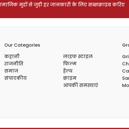
ाजिक मुद्दों से जुड़ी हर जानकारी के लिए सब्सक्राइब करिए
Our Categories
Gr
कहानी
लाइफ स्टाइल
Gr
राजनीति
फिल्म
Ch
समाज
हेल्थ
Ca
संपादकीय
क्राइम
Sar
आपकी समस्याएं
Mo