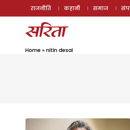
राजनीति
कहानी
समाज
सं
Home
»
nitin desai