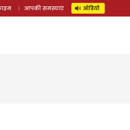
⚲
स्टोरी
लॉग इन
SUBSCRIBE
्राइम
आपकी समस्याएं
ऑडियो