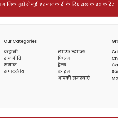
ाजिक मुद्दों से जुड़ी हर जानकारी के लिए सब्सक्राइब करिए
Our Categories
Gr
कहानी
लाइफ स्टाइल
Gr
राजनीति
फिल्म
Ch
समाज
हेल्थ
Ca
संपादकीय
क्राइम
Sar
आपकी समस्याएं
Mo