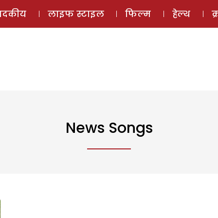
ई-मैगज़ीन
ऑडियो 
पादकीय
लाइफ स्टाइल
फिल्म
हेल्थ
क
News Songs