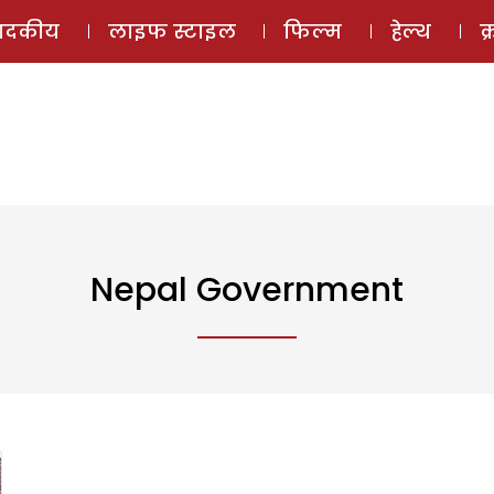
ई-मैगज़ीन
ऑडियो 
पादकीय
लाइफ स्टाइल
फिल्म
हेल्थ
क
Nepal Government