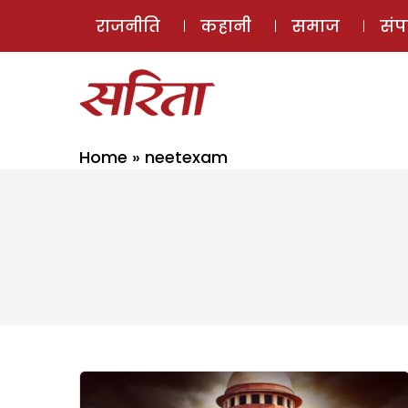
राजनीति
कहानी
समाज
सं
Home
»
neetexam