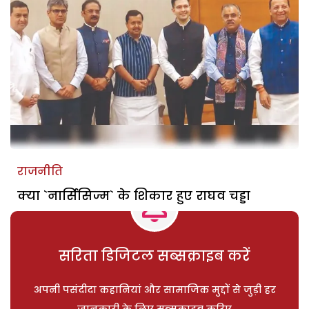
राजनीति
क्या `नार्सिसिज्म` के शिकार हुए राघव चड्डा
सरिता डिजिटल सब्सक्राइब करें
अपनी पसंदीदा कहानियां और सामाजिक मुद्दों से जुड़ी हर
जानकारी के लिए सब्सक्राइब करिए