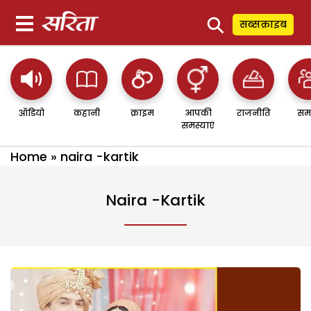
⚲
सब्सक्राइब
ऑडियो
कहानी
क्राइम
आपकी
राजनीति
सम
समस्याएं
Home
»
naira -kartik
Naira -kartik