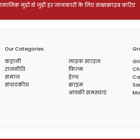
ाजिक मुद्दों से जुड़ी हर जानकारी के लिए सब्सक्राइब करिए
Our Categories
Gr
कहानी
लाइफ स्टाइल
Gr
राजनीति
फिल्म
Ch
समाज
हेल्थ
Ca
संपादकीय
क्राइम
Sar
आपकी समस्याएं
Mo