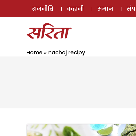
राजनीति
कहानी
समाज
सं
Home
»
nachoj recipy