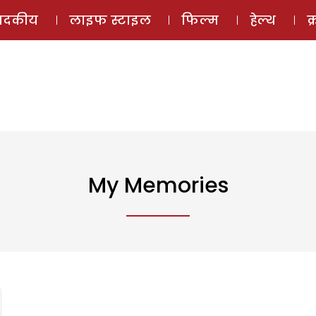
ई-मैगज़ीन
ऑडियो 
पादकीय
लाइफ स्टाइल
फिल्म
हेल्थ
क
My Memories