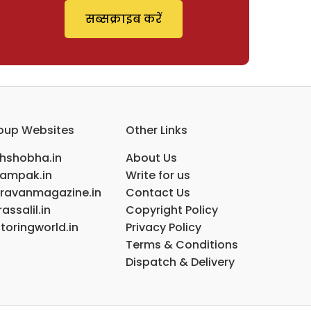
सब्सक्राइब करें
oup Websites
Other Links
ihshobha.in
About Us
ampak.in
Write for us
ravanmagazine.in
Contact Us
assalil.in
Copyright Policy
toringworld.in
Privacy Policy
Terms & Conditions
Dispatch & Delivery