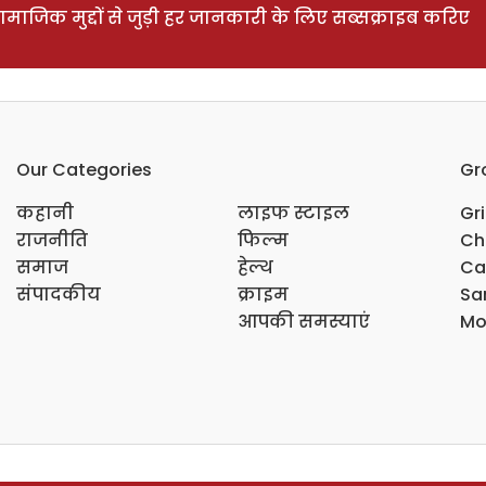
ाजिक मुद्दों से जुड़ी हर जानकारी के लिए सब्सक्राइब करिए
Our Categories
Gr
कहानी
लाइफ स्टाइल
Gr
राजनीति
फिल्म
Ch
समाज
हेल्थ
Ca
संपादकीय
क्राइम
Sar
आपकी समस्याएं
Mo