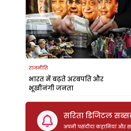
राजनीति
भारत में बढ़ते अरबपति और
भूखीनंगी जनता
सरिता डिजिटल सब्सक्
अपनी पसंदीदा कहानियां और साम