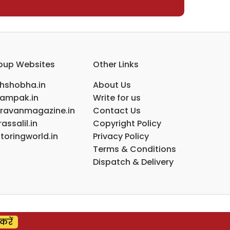
oup Websites
Other Links
ihshobha.in
About Us
ampak.in
Write for us
ravanmagazine.in
Contact Us
assalil.in
Copyright Policy
toringworld.in
Privacy Policy
Terms & Conditions
Dispatch & Delivery
करें