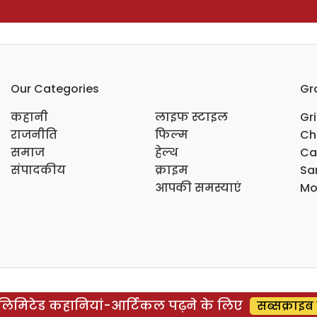
Our Categories
Gr
कहानी
लाइफ स्टाइल
Gr
राजनीति
फिल्म
Ch
समाज
हेल्थ
Ca
संपादकीय
क्राइम
Sar
आपकी समस्याएं
Mo
िमिटेड कहानियां-आर्टिकल पढ़ने के लिए
सब्सक्राइब 