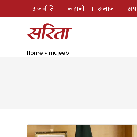
राजनीति
कहानी
समाज
सं
Home
»
mujeeb