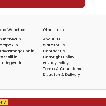
oup Websites
Other Links
ihshobha.in
About Us
ampak.in
Write for us
ravanmagazine.in
Contact Us
assalil.in
Copyright Policy
toringworld.in
Privacy Policy
Terms & Conditions
Dispatch & Delivery
करें