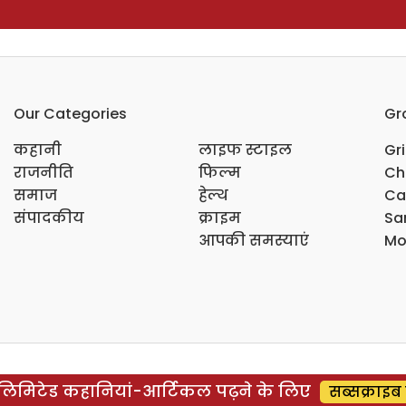
Our Categories
Gr
कहानी
लाइफ स्टाइल
Gr
राजनीति
फिल्म
Ch
समाज
हेल्थ
Ca
संपादकीय
क्राइम
Sar
आपकी समस्याएं
Mo
िमिटेड कहानियां-आर्टिकल पढ़ने के लिए
सब्सक्राइब 