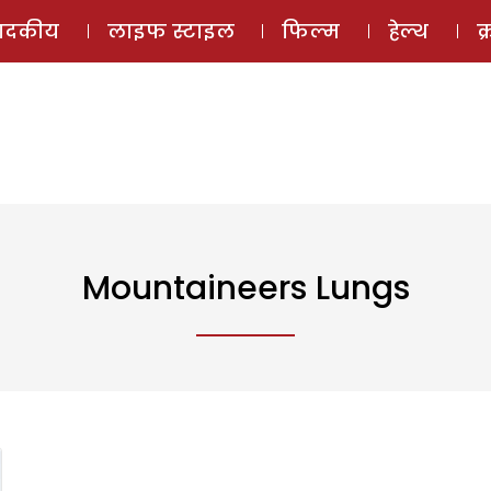
ई-मैगज़ीन
ऑडियो 
पादकीय
लाइफ स्टाइल
फिल्म
हेल्थ
क
Mountaineers Lungs