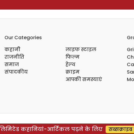
Our Categories
Gr
कहानी
लाइफ स्टाइल
Gr
राजनीति
फिल्म
Ch
समाज
हेल्थ
Ca
संपादकीय
क्राइम
Sar
आपकी समस्याएं
Mo
िमिटेड कहानियां-आर्टिकल पढ़ने के लिए
सब्सक्राइब 