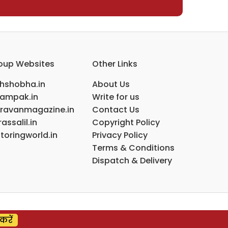
oup Websites
Other Links
ihshobha.in
About Us
ampak.in
Write for us
ravanmagazine.in
Contact Us
assalil.in
Copyright Policy
toringworld.in
Privacy Policy
Terms & Conditions
Dispatch & Delivery
करें