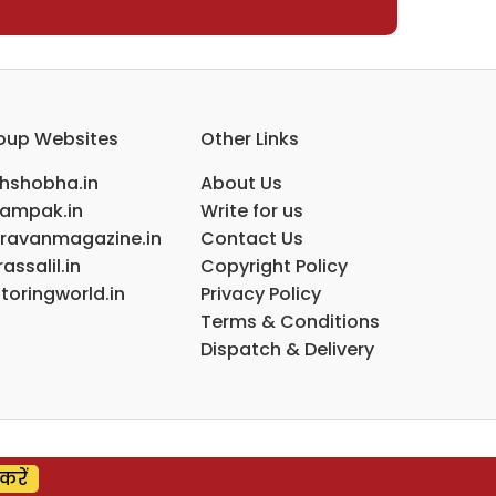
oup Websites
Other Links
ihshobha.in
About Us
ampak.in
Write for us
ravanmagazine.in
Contact Us
assalil.in
Copyright Policy
toringworld.in
Privacy Policy
Terms & Conditions
Dispatch & Delivery
करें