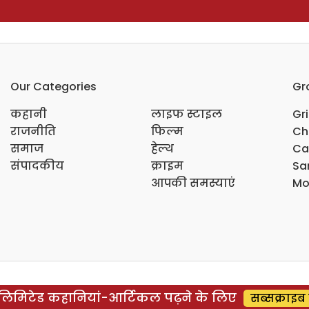
Our Categories
Gr
कहानी
लाइफ स्टाइल
Gr
राजनीति
फिल्म
Ch
समाज
हेल्थ
Ca
संपादकीय
क्राइम
Sar
आपकी समस्याएं
Mo
िमिटेड कहानियां-आर्टिकल पढ़ने के लिए
सब्सक्राइब 