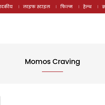
ई-मैगज़ीन
ऑडियो 
पादकीय
लाइफ स्टाइल
फिल्म
हेल्थ
क
Momos Craving