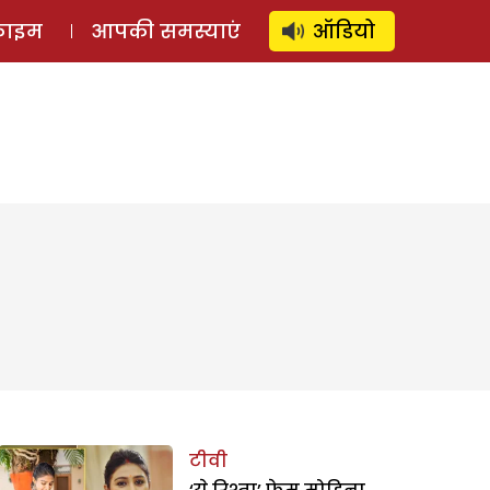
⚲
स्टोरी
लॉग इन
SUBSCRIBE
्राइम
आपकी समस्याएं
ऑडियो
टीवी