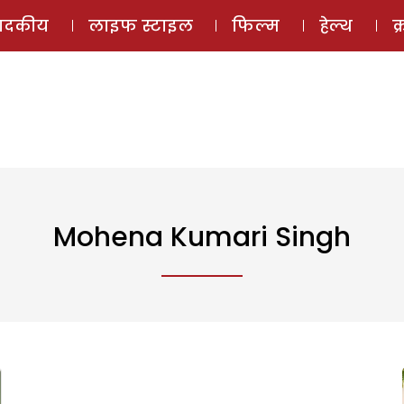
ई-मैगज़ीन
ऑडियो 
पादकीय
लाइफ स्टाइल
फिल्म
हेल्थ
क
Mohena Kumari Singh