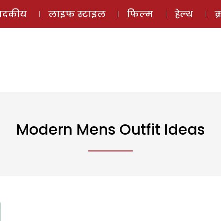
ई-मैगज़ीन
ऑडियो 
पादकीय
लाइफ स्टाइल
फिल्म
हेल्थ
क
Modern Mens Outfit Ideas