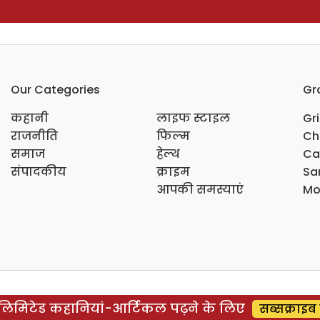
Our Categories
Gr
कहानी
लाइफ स्टाइल
Gr
राजनीति
फिल्म
Ch
समाज
हेल्थ
Ca
संपादकीय
क्राइम
Sar
आपकी समस्याएं
Mo
िमिटेड कहानियां-आर्टिकल पढ़ने के लिए
सब्सक्राइब 