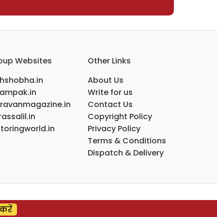
oup Websites
Other Links
ihshobha.in
About Us
ampak.in
Write for us
ravanmagazine.in
Contact Us
assalil.in
Copyright Policy
toringworld.in
Privacy Policy
Terms & Conditions
Dispatch & Delivery
करें