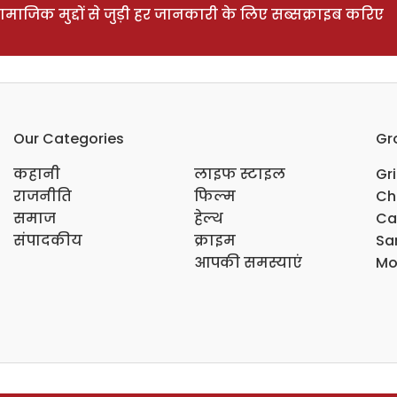
ाजिक मुद्दों से जुड़ी हर जानकारी के लिए सब्सक्राइब करिए
Our Categories
Gr
कहानी
लाइफ स्टाइल
Gr
राजनीति
फिल्म
Ch
समाज
हेल्थ
Ca
संपादकीय
क्राइम
Sar
आपकी समस्याएं
Mo