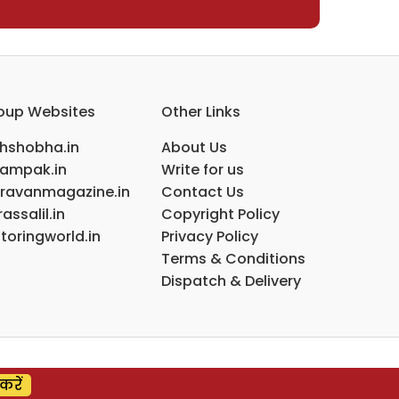
oup Websites
Other Links
ihshobha.in
About Us
ampak.in
Write for us
ravanmagazine.in
Contact Us
assalil.in
Copyright Policy
toringworld.in
Privacy Policy
Terms & Conditions
Dispatch & Delivery
करें