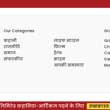
Our Categories
Gr
कहानी
लाइफ स्टाइल
Gr
राजनीति
फिल्म
Ch
समाज
हेल्थ
Ca
संपादकीय
क्राइम
Sar
आपकी समस्याएं
Mo
िमिटेड कहानियां-आर्टिकल पढ़ने के लिए
सब्सक्राइब 