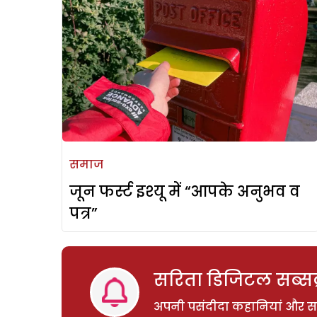
समाज
जून फर्स्ट इश्यू में “आपके अनुभव व
पत्र”
सरिता डिजिटल सब्सक्
अपनी पसंदीदा कहानियां और साम