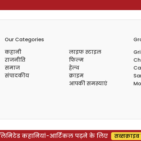
Our Categories
Gr
कहानी
लाइफ स्टाइल
Gr
राजनीति
फिल्म
Ch
समाज
हेल्थ
Ca
संपादकीय
क्राइम
Sar
आपकी समस्याएं
Mo
िमिटेड कहानियां-आर्टिकल पढ़ने के लिए
सब्सक्राइब 