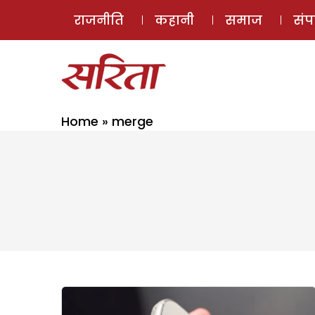
राजनीति
कहानी
समाज
सं
Home
»
merge