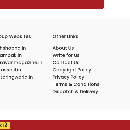
oup Websites
Other Links
ihshobha.in
About Us
ampak.in
Write for us
ravanmagazine.in
Contact Us
assalil.in
Copyright Policy
toringworld.in
Privacy Policy
Terms & Conditions
Dispatch & Delivery
करें