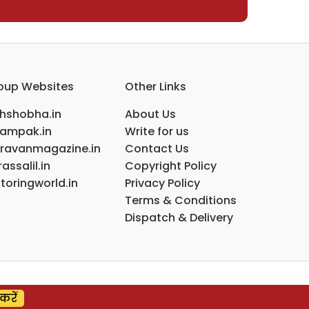
oup Websites
Other Links
ihshobha.in
About Us
ampak.in
Write for us
ravanmagazine.in
Contact Us
assalil.in
Copyright Policy
toringworld.in
Privacy Policy
Terms & Conditions
Dispatch & Delivery
करें