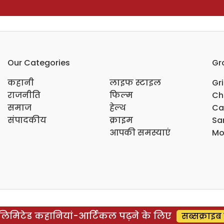
Our Categories
Gr
कहानी
लाइफ स्टाइल
Gr
राजनीति
फिल्म
Ch
समाज
हेल्थ
Ca
संपादकीय
क्राइम
Sar
आपकी समस्याएं
Mo
िमिटेड कहानियां-आर्टिकल पढ़ने के लिए
सब्सक्राइब 