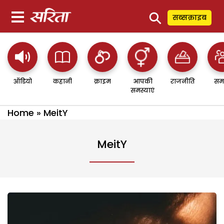
⚲
सब्सक्राइब
ऑडियो
कहानी
क्राइम
आपकी
राजनीति
सम
समस्याएं
Home
»
MeitY
MeitY