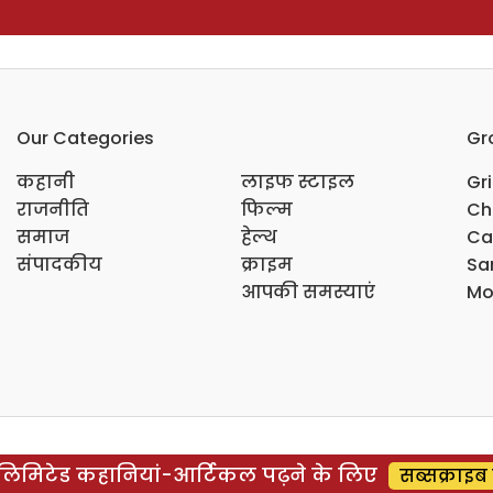
Our Categories
Gr
कहानी
लाइफ स्टाइल
Gr
राजनीति
फिल्म
Ch
समाज
हेल्थ
Ca
संपादकीय
क्राइम
Sar
आपकी समस्याएं
Mo
िमिटेड कहानियां-आर्टिकल पढ़ने के लिए
सब्सक्राइब 