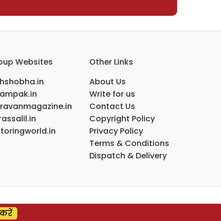
oup Websites
Other Links
ihshobha.in
About Us
ampak.in
Write for us
ravanmagazine.in
Contact Us
assalil.in
Copyright Policy
toringworld.in
Privacy Policy
Terms & Conditions
Dispatch & Delivery
करें