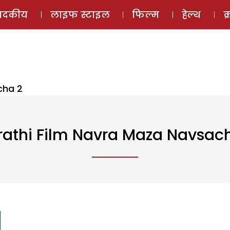
ई-मैगज़ीन
ऑडियो 
पादकीय
लाइफ स्टाइल
फिल्म
हेल्थ
क
cha 2
athi Film Navra Maza Navsac