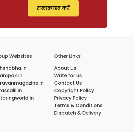
सब्सक्राइब करें
oup Websites
Other Links
ihshobha.in
About Us
ampak.in
Write for us
ravanmagazine.in
Contact Us
assalil.in
Copyright Policy
toringworld.in
Privacy Policy
Terms & Conditions
Dispatch & Delivery